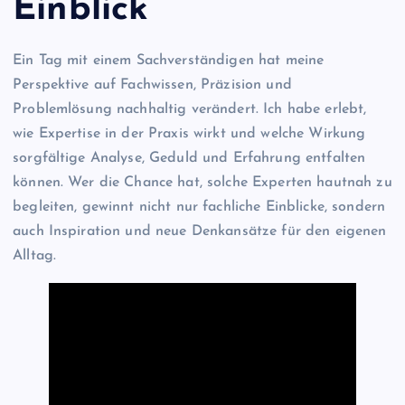
Einblick
Ein Tag mit einem Sachverständigen hat meine
Perspektive auf Fachwissen, Präzision und
Problemlösung nachhaltig verändert. Ich habe erlebt,
wie Expertise in der Praxis wirkt und welche Wirkung
sorgfältige Analyse, Geduld und Erfahrung entfalten
können. Wer die Chance hat, solche Experten hautnah zu
begleiten, gewinnt nicht nur fachliche Einblicke, sondern
auch Inspiration und neue Denkansätze für den eigenen
Alltag.