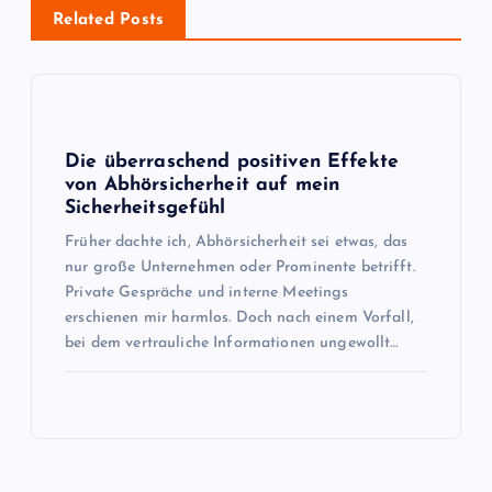
Related Posts
n
a
v
Die überraschend positiven Effekte
von Abhörsicherheit auf mein
i
Sicherheitsgefühl
Früher dachte ich, Abhörsicherheit sei etwas, das
g
nur große Unternehmen oder Prominente betrifft.
Private Gespräche und interne Meetings
a
erschienen mir harmlos. Doch nach einem Vorfall,
bei dem vertrauliche Informationen ungewollt…
t
i
o