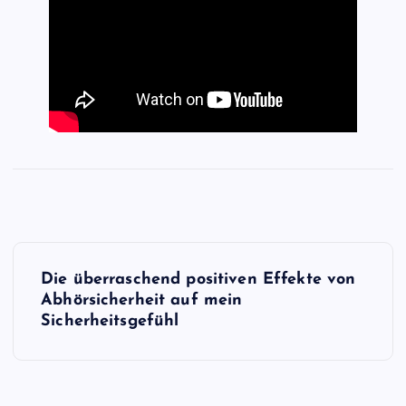
P
Die überraschend positiven Effekte von
o
Abhörsicherheit auf mein
Sicherheitsgefühl
s
t