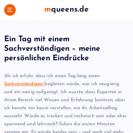
S
mqueens.de
k
i
p
t
o
Ein Tag mit einem
c
Sachverständigen – meine
o
persönlichen Eindrücke
n
t
e
Als ich erfuhr, dass ich einen Tag lang einen
n
Sachverständigen
begleiten würde, war ich neugierig
t
und ein wenig aufgeregt. Ich wusste, dass Experten in
ihrem Bereich viel Wissen und Erfahrung besitzen, aber
ich konnte mir kaum vorstellen, wie ihr Arbeitsalltag
aussieht. Würde es trocken und technisch sein oder eher
spannend und lehrreich? Schon die ersten Minuten
zeigten mir: Es würde beides sein – und noch viel mehr.